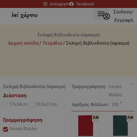
Μετάβαση
instagram
facebook
στο
Σύνδεση/
περιεχόμενο
Εγγραφή
Σκληρή Βιβλιοδεσία (ύφασμα)
Αρχική σελίδα
/
Τετράδια
/ Σκληρή Βιβλιοδεσία (ύφασμα)
×
Σκληρή Βιβλιοδεσία (ύφασμα)
Γραμμογράφηση
:
Λευκά
Φύλλα
Διάσταση
×
17x24cm
20,5x27cm
Αριθμός Φύλλων
:
100
ΛΦ
ΛΦ
Γραμμογράφηση
Λευκά Φύλλα