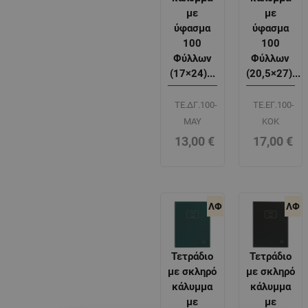
με
με
ύφασμα
ύφασμα
100
100
Φύλλων
Φύλλων
(17×24)...
(20,5×27)...
ΤΕ.ΔΓ.100-
ΤΕ.ΕΓ.100-
ΜΑΥ
ΚΟΚ
13,00
€
17,00
€
ΛΦ
ΛΦ
Τετράδιο
Τετράδιο
με σκληρό
με σκληρό
κάλυμμα
κάλυμμα
με
με