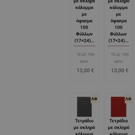
με σκληρό
με σκληρό
κάλυμμα
κάλυμμα
με
με
ύφασμα
ύφασμα
100
100
Φύλλων
Φύλλων
(17×24)...
(17×24)...
ΤΕ.ΔΓ.100-
ΤΕ.ΔΓ.100-
ΜΟΥ
ΜΠΛ
13,00
€
13,00
€
ΛΦ
ΛΦ
Τετράδιο
Τετράδιο
με σκληρό
με σκληρό
κάλυμμα
κάλυμμα