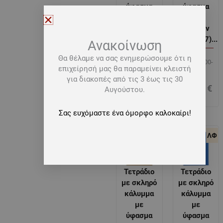
ύφασμα
ύφασμα
100
100
Φύλλων
Φύλλων
(20,5×27)...
(20,5×27)...
Ανακοίνωση
Θα θέλαμε να σας ενημερώσουμε ότι η
ΤΕ.ΕΓ.100-
ΤΕ.ΕΓ.100-
επιχείρησή μας θα παραμείνει κλειστή
ΚΥΠ
ΜΑΥ
για διακοπές από τις 3 έως τις 30
17,00
€
17,00
€
Αυγούστου.
Σας ευχόμαστε ένα όμορφο καλοκαίρι!
ΛΦ
ΛΦ
Τετράδιο
Τετράδιο
με σκληρό
με σκληρό
κάλυμμα
κάλυμμα
με
με
ύφασμα
ύφασμα