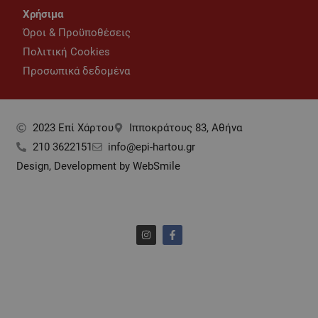
Χρήσιμα
Όροι & Προϋποθέσεις
Πολιτική Cookies
Προσωπικά δεδομένα
2023 Επί Xάρτου
Ιπποκράτους 83, Αθήνα
210 3622151
info@epi-hartou.gr
Design, Development by WebSmile
I
F
n
a
s
c
t
e
a
b
g
o
r
o
a
k
m
-
f