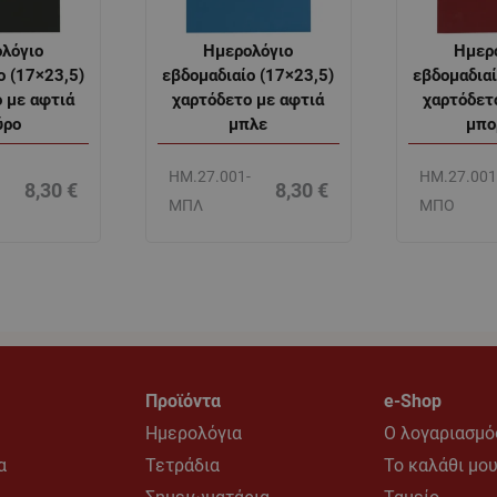
λόγιο
Ημερολόγιο
Ημερ
ο (17×23,5)
εβδομαδιαίο (17×23,5)
εβδομαδιαί
 με αφτιά
χαρτόδετο με αφτιά
χαρτόδετ
ύρο
μπλε
μπο
-
ΗΜ.27.001-
ΗΜ.27.001
8,30
€
8,30
€
ΜΠΛ
ΜΠΟ
Προϊόντα
e-Shop
Ημερολόγια
Ο λογαριασμό
α
Τετράδια
Το καλάθι μο