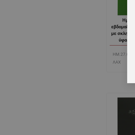
Ημερο
εβδομαδιαί
με σκληρό 
ύφασμα
ΗΜ.27.006
ΛΑΧ