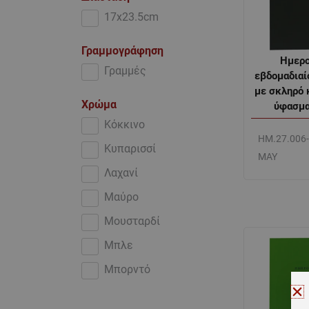
17x23.5cm
Γραμμογράφηση
Ημερο
Γραμμές
εβδομαδιαί
με σκληρό 
Χρώμα
ύφασμα
Κόκκινο
ΗΜ.27.006
Κυπαρισσί
ΜΑΥ
Λαχανί
Μαύρο
Μουσταρδί
Μπλε
Μπορντό