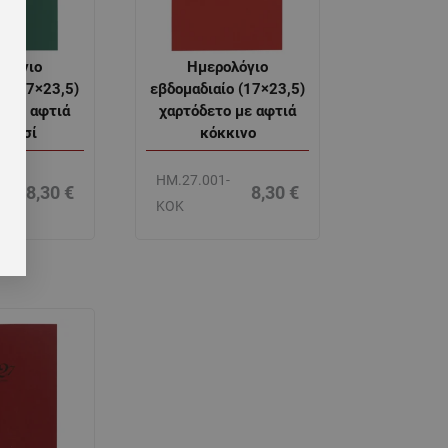
ολόγιο
Ημερολόγιο
ο (17×23,5)
εβδομαδιαίο (17×23,5)
ο με αφτιά
χαρτόδετο με αφτιά
ρισσί
κόκκινο
-
ΗΜ.27.001-
8,30
€
8,30
€
ΚΟΚ