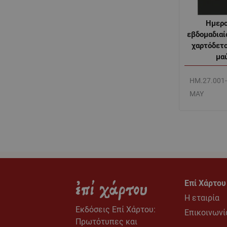
Ημερο
εβδομαδιαί
χαρτόδετο
μα
ΗΜ.27.001
ΜΑΥ
Επί Χάρτου
Η εταιρία
Εκδόσεις Eπί Χάρτου:
Επικοινωνί
Πρωτότυπες και