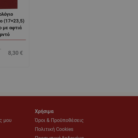
ολόγιο
ο (17×23,5)
ο με αφτιά
ρντό
-
8,30
€
Χρήσιμα
ς μου
Όροι & Προϋποθέσεις
υ
Πολιτική Cookies