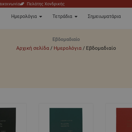
πικοινωνία
Πελάτης Χονδρικής
Open Ημερολόγια
Open Τετράδια
Ημερολόγια
Τετράδια
Σημειωματάρια
Εβδομαδιαίο
Αρχική σελίδα
/
Ημερολόγια
/ Εβδομαδιαίο