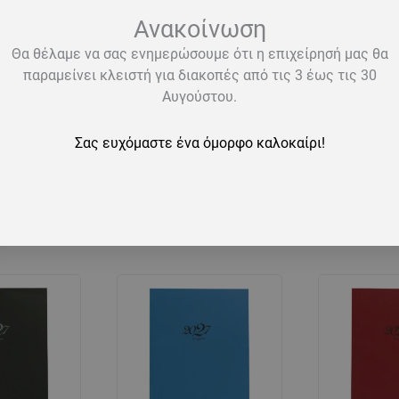
Ανακοίνωση
Θα θέλαμε να σας ενημερώσουμε ότι η επιχείρησή μας θα
λόγιο
Ημερολόγιο
Ημερ
παραμείνει κλειστή για διακοπές από τις 3 έως τις 30
ο (17×23,5)
εβδομαδιαίο (17×23,5)
εβδομαδιαί
Αυγούστου.
κάλυμμα με
με σκληρό κάλυμμα με
χαρτόδετ
 Λαχανί
ύφασμα μπλε
κυπα
Σας ευχόμαστε ένα όμορφο καλοκαίρι!
-
ΗΜ.27.006-
ΗΜ.27.001
15,70
€
15,70
€
ΜΠΛ
ΚΥΠ