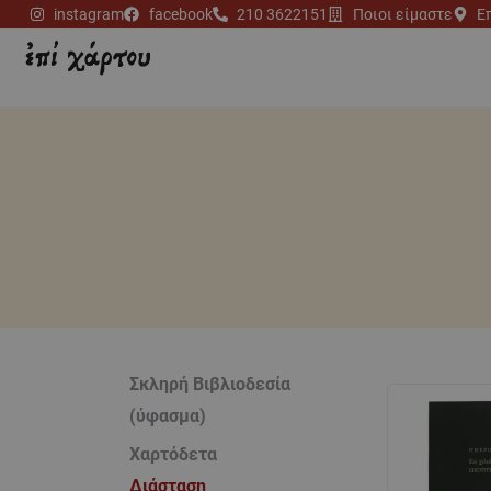
Μετάβαση
instagram
facebook
210 3622151
Ποιοι είμαστε
Ε
στο
περιεχόμενο
Σκληρή Βιβλιοδεσία
(ύφασμα)
Χαρτόδετα
Διάσταση