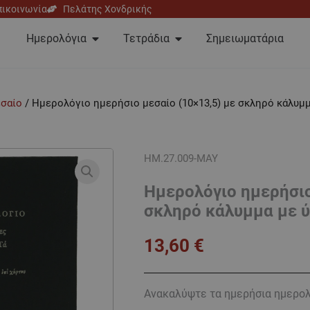
πικοινωνία
Πελάτης Χονδρικής
Open Ημερολόγια
Open Τετράδια
Ημερολόγια
Τετράδια
Σημειωματάρια
σαίο
/ Ημερολόγιο ημερήσιο μεσαίο (10×13,5) με σκληρό κάλυμ
ΗΜ.27.009-ΜΑΥ
Ημερολόγιο ημερήσιο
σκληρό κάλυμμα με 
13,60
€
Ανακαλύψτε τα ημερήσια ημερολό