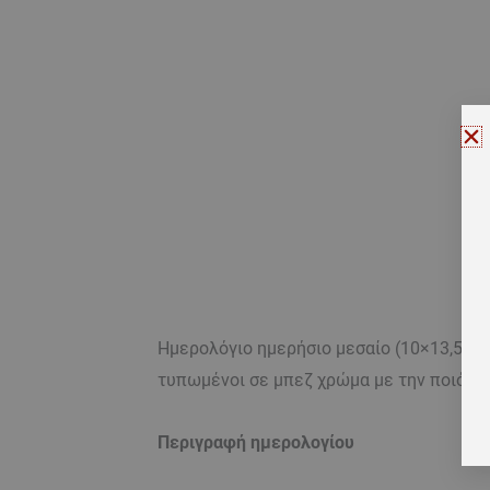
Ημερολόγιο ημερήσιο μεσαίο (10×13,5) μ
τυπωμένοι σε μπεζ χρώμα με την ποιότητ
Περιγραφή ημερολογίου