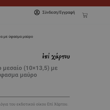
Σύνδεση/Εγγραφή
Cart
μα με ύφασμα μαύρο
 μεσαίο (10×13,5) με
ύφασμα μαύρο
για του εκδοτικού οίκου Επί Χάρτου.