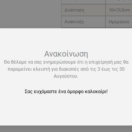
σκληρό
Διάσταση
10×13,5cm
κάλυμμα
Ανάπτυξη
Ημερήσια
με
ύφασμα
Χρώμα
Μαύρο
μαύρο
Γραμμογράφηση
Γραμμές
ποσότητα
Ανακοίνωση
Αριθμός Σελίδων
336
Θα θέλαμε να σας ενημερώσουμε ότι η επιχείρησή μας θα
παραμείνει κλειστή για διακοπές από τις 3 έως τις 30
Αυγούστου.
Σας ευχόμαστε ένα όμορφο καλοκαίρι!
ε σκληρό εξώφυλλο με ύφασμα Savanna τυπωμένο με την μέθο
α Επι Χάρτου.