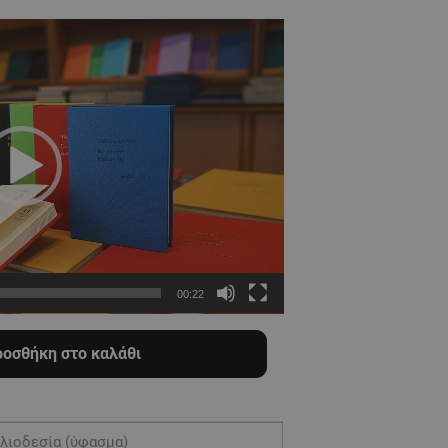
00:22
οσθήκη στο καλάθι
λιοδεσία (ύφασμα)