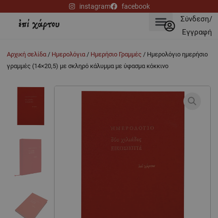
Μετάβαση
instagram
facebook
στο
Σύνδεση/
περιεχόμενο
Εγγραφή
Αρχική σελίδα
/
Ημερολόγια
/
Ημερήσιο Γραμμές
/ Ημερολόγιο ημερήσιο
γραμμές (14×20,5) με σκληρό κάλυμμα με ύφασμα κόκκινο