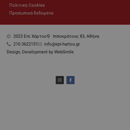
Πολιτική Cookies
Προσωπικά δεδομένα
2023 Επί Xάρτου
Ιπποκράτους 83, Αθήνα
210 3622151
info@epi-hartou.gr
Design, Development by WebSmile
I
F
n
a
s
c
t
e
a
b
g
o
r
o
a
k
m
-
f