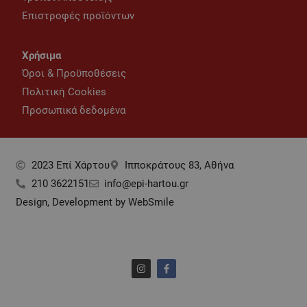
Επιστροφές προϊόντων
Χρήσιμα
Όροι & Προϋποθέσεις
Πολιτική Cookies
Προσωπικά δεδομένα
2023 Επί Xάρτου
Ιπποκράτους 83, Αθήνα
210 3622151
info@epi-hartou.gr
Design, Development by WebSmile
I
F
n
a
s
c
t
e
a
b
g
o