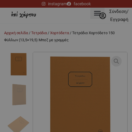
Μετάβαση
instagram
facebook
στο
Σύνδεση/
περιεχόμενο
Εγγραφή
Αρχική σελίδα
/
Τετράδια
/
Χαρτόδετα
/ Τετράδιο Χαρτόδετο 150
Φύλλων (13,5×19,5) Μπεζ με γραμμές