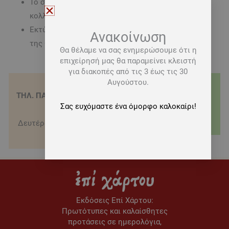
Το σώμα είναι σε χαρτί σαμουά 85γρ. ραμμένο και
κολλημένο
Εκτύπωση σώματος και εξωφύλλου με την μέθοδο
Ανακοίνωση
της Offset
Θα θέλαμε να σας ενημερώσουμε ότι η
επιχείρησή μας θα παραμείνει κλειστή
για διακοπές από τις 3 έως τις 30
Αυγούστου.
ΤΗΛ. ΠΑΡΑΓΓΕΛΙΕΣ - 210
ΤΡΟΠΟΙ ΑΠΟΣΤΟΛΗΣ
Σας ευχόμαστε ένα όμορφο καλοκαίρι!
3622151
Δωρεάν μεταφορικά για
Δευτέρα-Σάββατο 09:00-
αγορές άνω των 20€
16:00
Εκδόσεις Eπί Χάρτου:
Πρωτότυπες και καλαίσθητες
προτάσεις σε ημερολόγια,