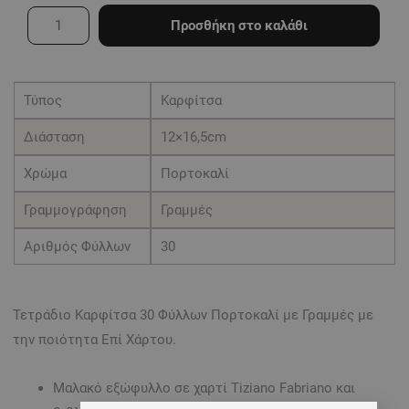
Kαρφίτσα
Προσθήκη στο καλάθι
30
Φύλλων
(12x16,5)
Τύπος
Καρφίτσα
Πορτοκαλί
Διάσταση
12×16,5cm
με
Γραμμές
Χρώμα
Πορτοκαλί
ποσότητα
Γραμμογράφηση
Γραμμές
Αριθμός Φύλλων
30
Τετράδιο Kαρφίτσα 30 Φύλλων Πορτοκαλί με Γραμμές με
την ποιότητα Επί Χάρτου.
Μαλακό εξώφυλλο σε χαρτί Tiziano Fabriano και