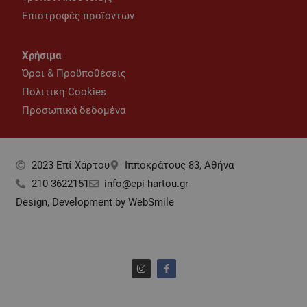
Επιστροφές προϊόντων
Χρήσιμα
Όροι & Προϋποθέσεις
Πολιτική Cookies
Προσωπικά δεδομένα
2023 Επί Xάρτου
Ιπποκράτους 83, Αθήνα
210 3622151
info@epi-hartou.gr
Design, Development by WebSmile
I
F
n
a
s
c
t
e
a
b
g
o