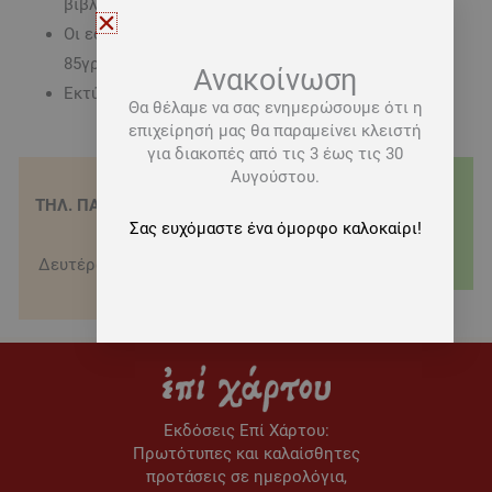
βιβλιοδεσία με καρφίτσα.
Οι εσωτερικές του σελίδες είναι από χαρτί σαμουά
85γρ
Ανακοίνωση
Εκτύπωση με την μέθοδο της Offset
Θα θέλαμε να σας ενημερώσουμε ότι η
επιχείρησή μας θα παραμείνει κλειστή
για διακοπές από τις 3 έως τις 30
Αυγούστου.
ΤΗΛ. ΠΑΡΑΓΓΕΛΙΕΣ - 210
ΤΡΟΠΟΙ ΑΠΟΣΤΟΛΗΣ
Σας ευχόμαστε ένα όμορφο καλοκαίρι!
3622151
Δωρεάν μεταφορικά για
Δευτέρα-Σάββατο 09:00-
αγορές άνω των 20€
16:00
Εκδόσεις Eπί Χάρτου:
Πρωτότυπες και καλαίσθητες
προτάσεις σε ημερολόγια,