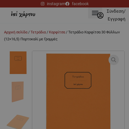
Μετάβαση
instagram
facebook
στο
Σύνδεση/
περιεχόμενο
Εγγραφή
Αρχική σελίδα
/
Τετράδια
/
Καρφίτσα
/ Τετράδιο Kαρφίτσα 30 Φύλλων
(12×16,5) Πορτοκαλί με Γραμμές