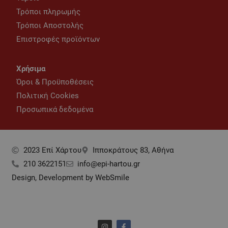
Τρόποι πληρωμής
Τρόποι Αποστολής
Επιστροφές προϊόντων
Χρήσιμα
Όροι & Προϋποθέσεις
Πολιτική Cookies
Προσωπικά δεδομένα
2023 Επί Xάρτου
Ιπποκράτους 83, Αθήνα
210 3622151
info@epi-hartou.gr
Design, Development by WebSmile
I
F
n
a