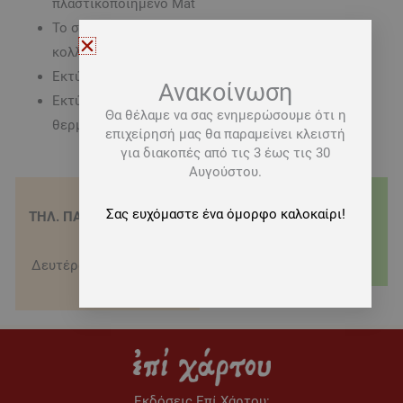
πλαστικοποιημένο Mat
Το σώμα είναι σε χαρτί σαμουά 85γρ. ραμμένο και
κολλημένο
Εκτύπωση σώματος με την μέθοδο της Offset
Ανακοίνωση
Εκτύπωση εξωφύλλου με την μέθοδο της
Θα θέλαμε να σας ενημερώσουμε ότι η
θερμοτυπίας
επιχείρησή μας θα παραμείνει κλειστή
για διακοπές από τις 3 έως τις 30
Αυγούστου.
Σας ευχόμαστε ένα όμορφο καλοκαίρι!
ΤΗΛ. ΠΑΡΑΓΓΕΛΙΕΣ - 210
ΤΡΟΠΟΙ ΑΠΟΣΤΟΛΗΣ
3622151
Δωρεάν μεταφορικά για
Δευτέρα-Σάββατο 09:00-
αγορές άνω των 20€
16:00
Εκδόσεις Eπί Χάρτου: