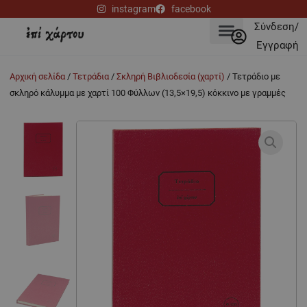
Μετάβαση
instagram
facebook
στο
Σύνδεση/
περιεχόμενο
Εγγραφή
Αρχική σελίδα
/
Τετράδια
/
Σκληρή Βιβλιοδεσία (χαρτί)
/ Τετράδιο με
σκληρό κάλυμμα με χαρτί 100 Φύλλων (13,5×19,5) κόκκινο με γραμμές