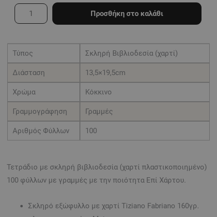
με
Προσθήκη στο καλάθι
σκληρό
κάλυμμα
με
Τύπος
Σκληρή Βιβλιοδεσία (χαρτί)
χαρτί
Διάσταση
13,5×19,5cm
100
Φύλλων
Χρώμα
Κόκκινο
(13,5x19,5)
Γραμμογράφηση
Γραμμές
κόκκινο
Αριθμός Φύλλων
100
με
γραμμές
ποσότητα
Τετράδιο με σκληρή βιβλιοδεσία (χαρτί πλαστικοποιημένο)
100 φύλλων με γραμμές με την ποιότητα Επί Χάρτου.
Σκληρό εξώφυλλο με χαρτί Tiziano Fabriano 160γρ.