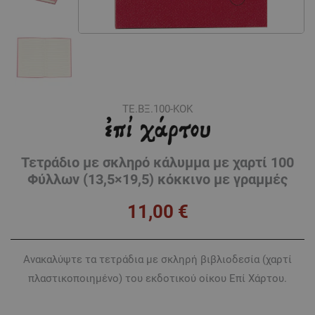
ΤΕ.ΒΞ.100-ΚΟΚ
Τετράδιο με σκληρό κάλυμμα με χαρτί 100
Φύλλων (13,5×19,5) κόκκινο με γραμμές
11,00
€
Ανακαλύψτε τα τετράδια με σκληρή βιβλιοδεσία (χαρτί
πλαστικοποιημένο) του εκδοτικού οίκου Επί Χάρτου.
Τετράδιο