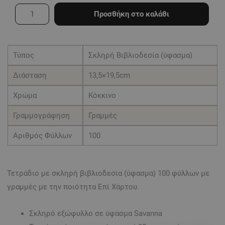
με
Προσθήκη στο καλάθι
σκληρό
κάλυμμα
με
Τύπος
Σκληρή Βιβλιοδεσία (ύφασμα)
ύφασμα
Διάσταση
13,5×19,5cm
100
Φύλλων
Χρώμα
Κόκκινο
(13,5x19,5)
Γραμμογράφηση
Γραμμές
κόκκινο
Αριθμός Φύλλων
100
με
γραμμές
ποσότητα
Τετράδιο με σκληρή βιβλιοδεσία (ύφασμα) 100 φύλλων με
γραμμές με την ποιότητα Επί Χάρτου.
Σκληρό εξώφυλλο σε ύφασμα Savanna