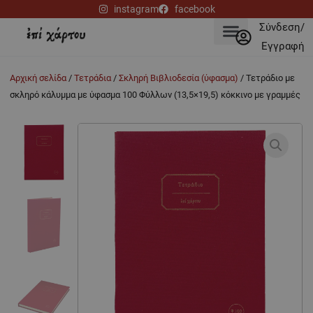
Μετάβαση
instagram
facebook
στο
Σύνδεση/
περιεχόμενο
Εγγραφή
Αρχική σελίδα
/
Τετράδια
/
Σκληρή Βιβλιοδεσία (ύφασμα)
/ Τετράδιο με
σκληρό κάλυμμα με ύφασμα 100 Φύλλων (13,5×19,5) κόκκινο με γραμμές