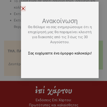
Το σώμα είναι σε χαρτί σαμουά 85γρ. ραμμένο και
κολλημένο
Εκτύπωση σώματος με την μέθοδο της Offset
Ανακοίνωση
Εκτύπωση εξωφύλλου με την μέθοδο της
θερμοτυπίας
Θα θέλαμε να σας ενημερώσουμε ότι η
επιχείρησή μας θα παραμείνει κλειστή
για διακοπές από τις 3 έως τις 30
Αυγούστου.
ΤΗΛ. ΠΑΡΑΓΓΕΛΙΕΣ - 210
ΤΡΟΠΟΙ ΑΠΟΣΤΟΛΗΣ
Σας ευχόμαστε ένα όμορφο καλοκαίρι!
3622151
Δωρεάν μεταφορικά για
Δευτέρα-Σάββατο 09:00-
αγορές άνω των 20€
16:00
Εκδόσεις Eπί Χάρτου:
Πρωτότυπες και καλαίσθητες