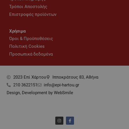
Τρόποι Αποστολής
Επιστροφές προϊόντων
Χρήσιμα
Όροι & Προϋποθέσεις
Πολιτική Cookies
Προσωπικά δεδομένα
2023 Επί Xάρτου
Ιπποκράτους 83, Αθήνα
210 3622151
info@epi-hartou.gr
Design, Development by WebSmile
I
F
n
a
s
c
t
e