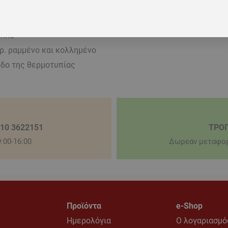
) 100 λευκών φύλλων με την ποιότητα Επί Χάρτου.
anna
γρ. ραμμένο και κολλημένο
δο της θερμοτυπίας
210 3622151
ΤΡΟ
:00-16:00
Δωρεάν μεταφορ
Προϊόντα
e-Shop
Ημερολόγια
Ο λογαριασμό