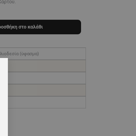
Χάρτου.
οσθήκη στο καλάθι
λιοδεσία (ύφασμα)
λα