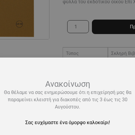
φύλλα του εκδοτικού οίκου Επί 
Τετράδιο
Πρ
με
σκληρό
κάλυμμα
με
Τύπος
Σκληρή Βιβ
ύφασμα
Διάσταση
20,5x27cm
100
Χρώμα
Μουσταρδί
Φύλλων
Ανακοίνωση
(20,5x27)
Γραμμογράφηση
Λευκά Φύλ
Θα θέλαμε να σας ενημερώσουμε ότι η επιχείρησή μας θα
Μουσταρδί
παραμείνει κλειστή για διακοπές από τις 3 έως τις 30
Αριθμός Φύλλων
100
με
Αυγούστου.
λευκά
Σας ευχόμαστε ένα όμορφο καλοκαίρι!
φύλλα
ποσότητα