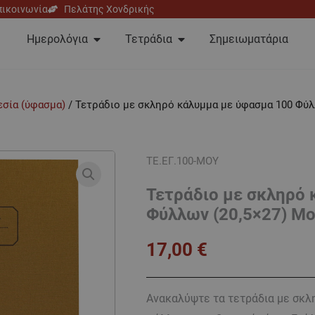
πικοινωνία
Πελάτης Χονδρικής
Open Ημερολόγια
Open Τετράδια
Ημερολόγια
Τετράδια
Σημειωματάρια
εσία (ύφασμα)
/ Τετράδιο με σκληρό κάλυμμα με ύφασμα 100 Φύλ
ΤΕ.ΕΓ.100-ΜΟΥ
Τετράδιο με σκληρό
Φύλλων (20,5×27) Μο
17,00
€
Ανακαλύψτε τα τετράδια με σκλη