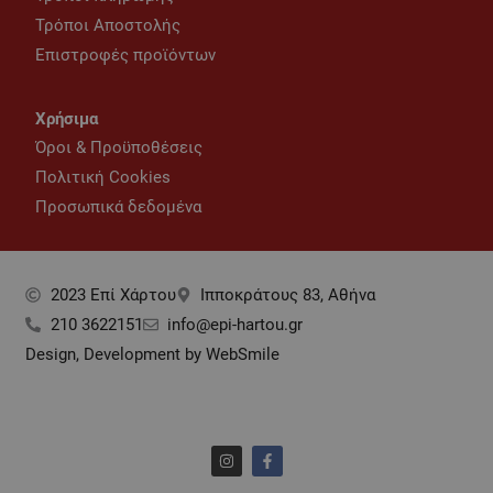
Τρόποι Αποστολής
Επιστροφές προϊόντων
Χρήσιμα
Όροι & Προϋποθέσεις
Πολιτική Cookies
Προσωπικά δεδομένα
2023 Επί Xάρτου
Ιπποκράτους 83, Αθήνα
210 3622151
info@epi-hartou.gr
Design, Development by WebSmile
I
F
n
a
s
c
t
e