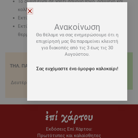
Το σώμα είναι σε χαρτί σαμουά 85γρ. ραμμένο και
κολλημένο
Εκτύπωση σώματος με την μέθοδο της Offset
Ανακοίνωση
Εκτύπωση εξωφύλλου με την μέθοδο της
θερμοτυπίας
Θα θέλαμε να σας ενημερώσουμε ότι η
επιχείρησή μας θα παραμείνει κλειστή
για διακοπές από τις 3 έως τις 30
Αυγούστου.
ΤΗΛ. ΠΑΡΑΓΓΕΛΙΕΣ - 210
ΤΡΟΠΟΙ ΑΠΟΣΤΟΛΗΣ
Σας ευχόμαστε ένα όμορφο καλοκαίρι!
3622151
Δωρεάν μεταφορικά για
Δευτέρα-Σάββατο 09:00-
αγορές άνω των 20€
16:00
Εκδόσεις Eπί Χάρτου:
Πρωτότυπες και καλαίσθητες