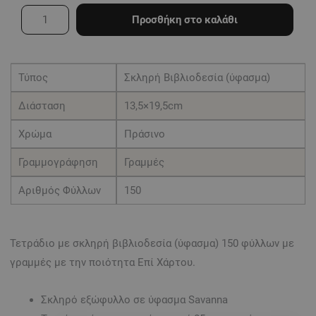
με
Προσθήκη στο καλάθι
σκληρό
κάλυμμα
με
Τύπος
Σκληρή Βιβλιοδεσία (ύφασμα)
ύφασμα
Διάσταση
13,5×19,5cm
150
Φύλλων
Χρώμα
Πράσινο
(13,5x19,5)
Γραμμογράφηση
Γραμμές
πράσινο
Αριθμός Φύλλων
150
με
γραμμές
ποσότητα
Τετράδιο με σκληρή βιβλιοδεσία (ύφασμα) 150 φύλλων με
γραμμές με την ποιότητα Επί Χάρτου.
Σκληρό εξώφυλλο σε ύφασμα Savanna