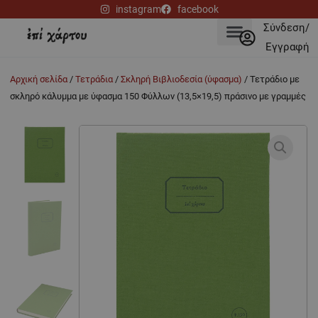
Μετάβαση
instagram
facebook
στο
Σύνδεση/
περιεχόμενο
Εγγραφή
Αρχική σελίδα
/
Τετράδια
/
Σκληρή Βιβλιοδεσία (ύφασμα)
/ Τετράδιο με
σκληρό κάλυμμα με ύφασμα 150 Φύλλων (13,5×19,5) πράσινο με γραμμές